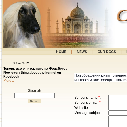
HOME
|
NEWS
|
OUR DOGS
|
07/04/2015
Теперь все о питомнике на Фейсбуке /
Now everything about the kennel on
При обращении к нам по вопрос
Facebook
мы просим Вас сообщать нам кра
More...
Search
Sender's name
*
:
Sender's e-mail
*
:
Web-site:
Message subject: